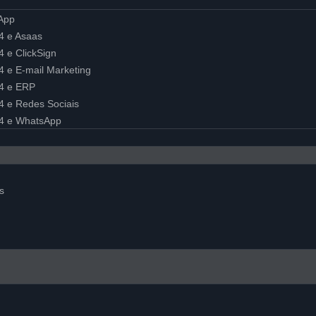
sApp
24 e Asaas
4 e ClickSign
24 e E-mail Marketing
24 e ERP
24 e Redes Sociais
x24 e WhatsApp
s