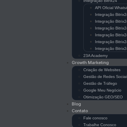
Integração Bitrix24
API Oficial What
Integração Bitrix
Integração Bitrix2
Integração Bitrix
Integração Bitrix
Integração Bitrix
Integração Bitri
23A Academy
Growth Marketing
Criação de Websites
Gestão de Redes Sociai
Gestão de Tráfego
Google Meu Negócio
Otimização GEO/SEO
Blog
Contato
Fale conosco
Trabalhe Conosco