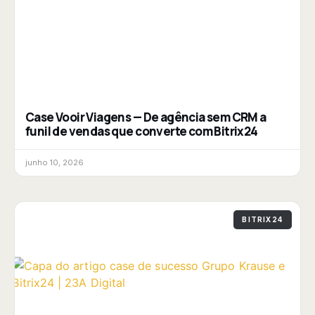
Case Vooir Viagens — De agência sem CRM a
funil de vendas que converte com Bitrix24
junho 10, 2026
BITRIX24