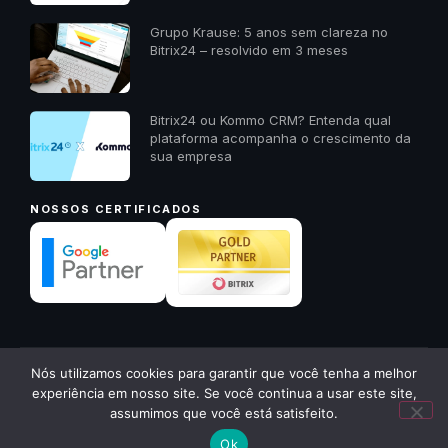
Grupo Krause: 5 anos sem clareza no
Bitrix24 – resolvido em 3 meses
Bitrix24 ou Kommo CRM? Entenda qual
plataforma acompanha o crescimento da
sua empresa
NOSSOS CERTIFICADOS
✕
Nós utilizamos cookies para garantir que você tenha a melhor
© 2026 23A Digital · Todos os direitos reservados ·
23a.com.br
Quer receber um diagnóstico
experiência em nosso site. Se você continua a usar este site,
gratuito da sua empresa? Me
Política de Privacidade
Voltar ao início ↑
assumimos que você está satisfeito.
chama aqui!
Ok