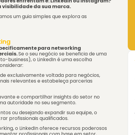
dores enfrentam é: LinkedIn ou Instagram?
 visibilidade da sua marca.
ramos um guia simples que explora as
king
specificamente para networking
rciais.
Se o seu negócio se beneficia de uma
o-business), o LinkedIn é uma escolha
onsiderar:
ede exclusivamente voltada para negócios,
nais relevantes e estabeleça parcerias
vante e compartilhar insights do setor no
uma autoridade no seu segmento.
ntos ou desejando expandir sua equipe, o
ar profissionais qualificados.
orking, o LinkedIn oferece recursos poderosos
mentar profissionais com base em setor,