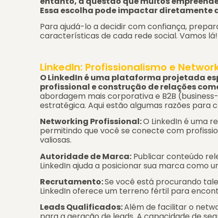
entanto, a questão que muitos empreende
Essa escolha pode impactar diretamente a
Para ajudá-lo a decidir com confiança, prepa
características de cada rede social. Vamos lá!
LinkedIn: Profissionalismo e Networ
O LinkedIn é uma plataforma projetada e
profissional e construção de relações come
abordagem mais corporativa e B2B (business-t
estratégica. Aqui estão algumas razões para c
Networking Profissional:
O LinkedIn é uma r
permitindo que você se conecte com profissio
valiosas.
Autoridade de Marca:
Publicar conteúdo rele
LinkedIn ajuda a posicionar sua marca como 
Recrutamento:
Se você está procurando tale
LinkedIn oferece um terreno fértil para encontr
Leads Qualificados:
Além de facilitar o netw
para a geração de leads. A capacidade de seg