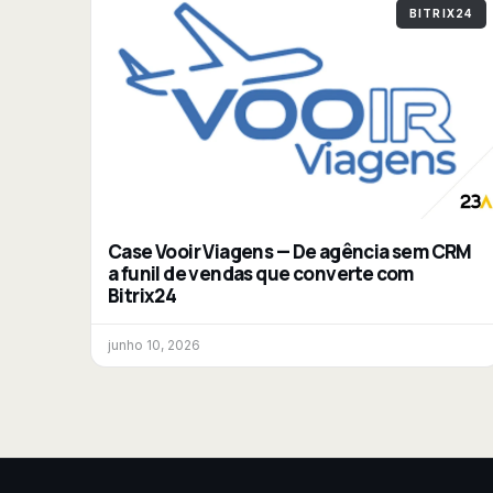
BITRIX24
Case Vooir Viagens — De agência sem CRM
a funil de vendas que converte com
Bitrix24
junho 10, 2026