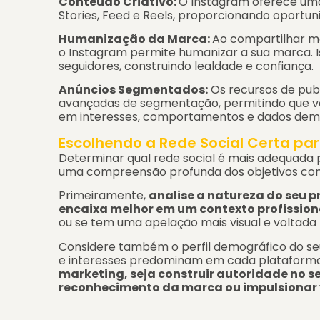
Conteúdo Criativo:
O Instagram oferece um
Stories, Feed e Reels, proporcionando oportun
Humanização da Marca:
Ao compartilhar m
o Instagram permite humanizar a sua marca. 
seguidores, construindo lealdade e confiança.
Anúncios Segmentados:
Os recursos de pub
avançadas de segmentação, permitindo que v
em interesses, comportamentos e dados demo
Escolhendo a Rede Social Certa pa
Determinar qual rede social é mais adequada
uma compreensão profunda dos objetivos come
Primeiramente,
analise a natureza do seu pr
encaixa melhor em um contexto profission
ou se tem uma apelação mais visual e voltada
Considere também o perfil demográfico do seu p
e interesses predominam em cada plataform
marketing, seja construir autoridade no s
reconhecimento da marca ou impulsionar 