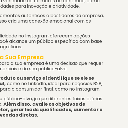
a variedade de formatos de conteúdo, como
idades para inovação e criatividade.
omentos autênticos e bastidores da empresa,
Isso cria uma conexão emocional com os
licidade no Instagram oferecem opções
ocê alcance um público específico com base
gráficos.
ra Sua Empresa
 para a sua empresa é uma decisão que requer
rciais e do seu público-alvo.
oduto ou serviço e identifique se ele se
al,
como no LinkedIn, ideal para negócios B2B,
 para o consumidor final, como no Instagram.
úblico-alvo, já que diferentes faixas etárias
a.
Além disso, avalie os objetivos de
etor, gerar leads qualificados, aumentar o
vendas diretas.