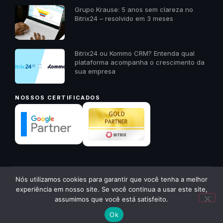
Grupo Krause: 5 anos sem clareza no
Bitrix24 – resolvido em 3 meses
Bitrix24 ou Kommo CRM? Entenda qual
plataforma acompanha o crescimento da
sua empresa
NOSSOS CERTIFICADOS
✕
Nós utilizamos cookies para garantir que você tenha a melhor
© 2026 23A Digital · Todos os direitos reservados ·
23a.com.br
Quer receber um diagnóstico
experiência em nosso site. Se você continua a usar este site,
gratuito da sua empresa? Me
Política de Privacidade
Voltar ao início ↑
assumimos que você está satisfeito.
chama aqui!
Ok