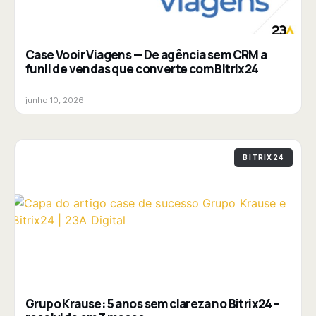
Case Vooir Viagens — De agência sem CRM a
funil de vendas que converte com Bitrix24
junho 10, 2026
BITRIX24
Grupo Krause: 5 anos sem clareza no Bitrix24 –