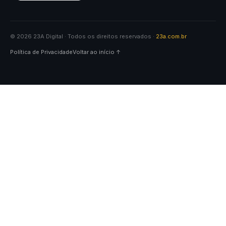
© 2026 23A Digital · Todos os direitos reservados ·
23a.com.br
Política de Privacidade
Voltar ao início ↑