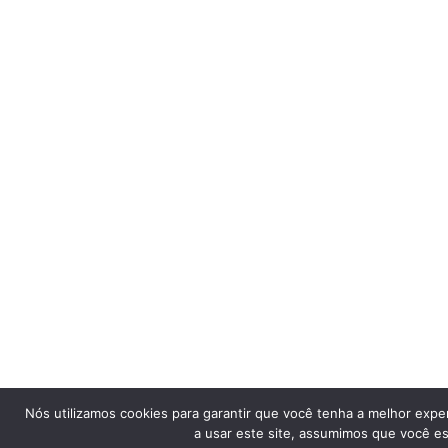
Qu
Nós utilizamos cookies para garantir que você tenha a melhor expe
gr
a usar este site, assumimos que você est