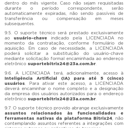
dentro do mês vigente. Caso não sejam requisitadas
durante o período correspondente, serão
automaticamente expiradas, não sendo passíveis de
transferência ou compensação em meses
subsequentes.
9.5. O suporte técnico será prestado exclusivamente
ao
usuário-chave
indicado pela LICENCIADA no
momento da contratação, conforme formulário de
aquisição. Em caso de necessidade, a LICENCIADA
poderá solicitar a substituição do usuário-chave
mediante solicitação formal encaminhada ao endereço
eletrônico
suportebitrix24@23a.com.br
.
9.6. A LICENCIADA terá, adicionalmente, acesso à
Inteligência Artificial (IA) para até 5 (cinco)
usuários
. Para ativar este acesso, a LICENCIADA
deverá encaminhar o nome completo e a designação
da empresa dos usuários autorizados para o endereço
eletrônico
suportebitrix24@23a.com.br
.
9.7. O suporte técnico provido abrange exclusivamente
assuntos relacionados às funcionalidades e
ferramentas nativas da plataforma Bitrix24
, não
contemplando assuntos referentes a integrações com