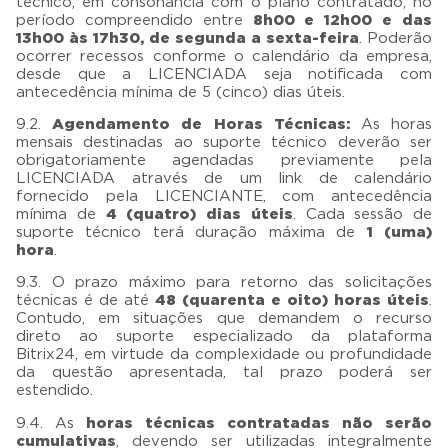
técnico, em consonância com o plano contratado, no
período compreendido entre
8h00 e 12h00 e das
13h00 às 17h30, de segunda a sexta-feira
. Poderão
ocorrer recessos conforme o calendário da empresa,
desde que a LICENCIADA seja notificada com
antecedência mínima de 5 (cinco) dias úteis.
9.2.
Agendamento de Horas Técnicas:
As horas
mensais destinadas ao suporte técnico deverão ser
obrigatoriamente agendadas previamente pela
LICENCIADA através de um link de calendário
fornecido pela LICENCIANTE, com antecedência
mínima de
4 (quatro) dias úteis
. Cada sessão de
suporte técnico terá duração máxima de
1 (uma)
hora
.
9.3. O prazo máximo para retorno das solicitações
técnicas é de até
48 (quarenta e oito) horas úteis
.
Contudo, em situações que demandem o recurso
direto ao suporte especializado da plataforma
Bitrix24, em virtude da complexidade ou profundidade
da questão apresentada, tal prazo poderá ser
estendido.
9.4. As
horas técnicas contratadas não serão
cumulativas
, devendo ser utilizadas integralmente