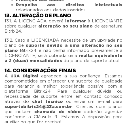
Respeito aos direitos intelectuais
relacionados aos dados inseridos.
13. ALTERAÇÃO DE PLANO
13.1. A LICENCIADA deverá
informar
à LICENCIANTE
sobre qualquer
alteração no seu plano
de assinatura
Bitrix24.
13.2. Caso a LICENCIADA necessite de um upgrade no
plano de
suporte devido a uma alteração no seu
plano
Bitrix24 e não tenha informado previamente a
LICENCIANTE, será cobrada uma
multa equivalente
a 2 (duas) mensalidades
do plano de suporte atual.
14. CONSIDERAÇÕES FINAIS
A
23A Digital
agradece a sua confiança! Estamos
comprometidos em oferecer um suporte de qualidade
para garantir a melhor experiência possível com a
plataforma Bitrix24. Para qualquer dúvida ou
necessidade de suporte, entre em contato conosco
através do
chat técnico
ou envie um e-mail para
suportebitrix24@23a.com.br
. Clientes com planos
que incluem
chamada de vídeo
poderão agendar
conforme a Cláusula 9. Estamos à disposição para
auxiliar no que for preciso!