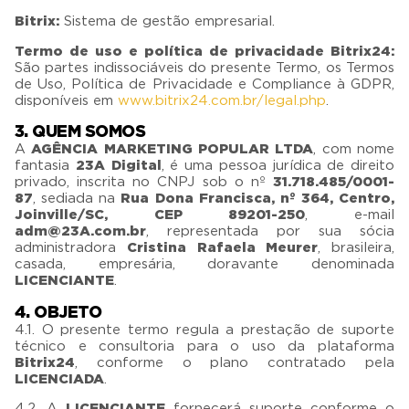
Bitrix:
Sistema de gestão empresarial.
Termo de uso e política de privacidade Bitrix24:
São partes indissociáveis do presente Termo, os Termos
de Uso, Política de Privacidade e Compliance à GDPR,
disponíveis em
www.bitrix24.com.br/legal.php
.
3. QUEM SOMOS
A
AGÊNCIA MARKETING POPULAR LTDA
, com nome
fantasia
23A Digital
, é uma pessoa jurídica de direito
privado, inscrita no CNPJ sob o nº
31.718.485/0001-
87
, sediada na
Rua Dona Francisca, nº 364, Centro,
Joinville/SC, CEP 89201-250
, e-mail
adm@23A.com.br
, representada por sua sócia
administradora
Cristina Rafaela Meurer
, brasileira,
casada, empresária, doravante denominada
LICENCIANTE
.
4. OBJETO
4.1. O presente termo regula a prestação de suporte
técnico e consultoria para o uso da plataforma
Bitrix24
, conforme o plano contratado pela
LICENCIADA
.
4.2. A
LICENCIANTE
fornecerá suporte conforme o