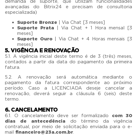
demanda de suporte, que utilizam funcionalidades
avançadas do Bitrix24 e precisam de consultoria
especializada)
Suporte Bronze
| Via Chat [3 meses]
Suporte Prata
| Via Chat + 1 Hora mensal [3
meses]
Suporte Ouro
| Via Chat + 4 Horas mensais [3
meses]
5. VIGÊNCIA E RENOVAÇÃO
5.1. A vigência inicial deste termo é de 3 (três) meses,
contados a partir da data do pagamento da primeira
fatura.
5.2. A renovação será automática mediante o
pagamento da fatura correspondente ao próximo
período. Caso a LICENCIADA deseje cancelar a
renovação, deverá seguir a cláusula 6 (seis) deste
termo.
6. CANCELAMENTO
6.1. O cancelamento deve ser formalizado
com 30
dias de antecedência
do término da vigência
contratual, por meio de solicitação enviada para o e-
mail
financeiro@23a.com.br
.