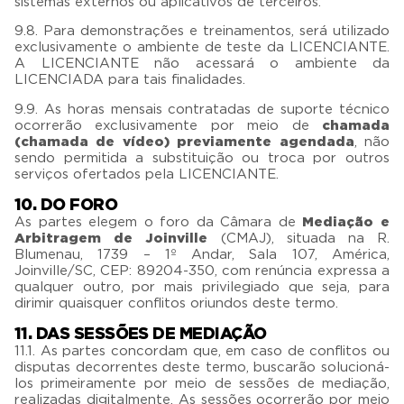
sistemas externos ou aplicativos de terceiros.
9.8. Para demonstrações e treinamentos, será utilizado
exclusivamente o ambiente de teste da LICENCIANTE.
A LICENCIANTE não acessará o ambiente da
LICENCIADA para tais finalidades.
9.9. As horas mensais contratadas de suporte técnico
ocorrerão exclusivamente por meio de
chamada
(chamada de vídeo) previamente agendada
, não
sendo permitida a substituição ou troca por outros
serviços ofertados pela LICENCIANTE.
10. DO FORO
As partes elegem o foro da Câmara de
Mediação e
Arbitragem de Joinville
(CMAJ), situada na R.
Blumenau, 1739 – 1º Andar, Sala 107, América,
Joinville/SC, CEP: 89204-350, com renúncia expressa a
qualquer outro, por mais privilegiado que seja, para
dirimir quaisquer conflitos oriundos deste termo.
11. DAS SESSÕES DE MEDIAÇÃO
11.1. As partes concordam que, em caso de conflitos ou
disputas decorrentes deste termo, buscarão solucioná-
los primeiramente por meio de sessões de mediação,
realizadas digitalmente. As sessões ocorrerão por meio