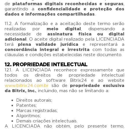
de
plataformas digitais reconhecidas e seguras
,
garantindo a
confidencialidade e proteção dos
dados e informações compartilhadas
.
11.2. A formalização e a aceitação deste termo serão
realizadas por
meio digital
, dispensando a
necessidade de
assinatura física ou digital
adicional
. O aceite digital realizado pela LICENCIADA
terá
plena validade jurídica
e representará a
concordância integral e irrestrita
com todas as
cláusulas e condições estabelecidas neste documento.
12. PROPRIEDADE INTELECTUAL
12.1. A LICENCIADA reconhece expressamente que
todos os direitos de propriedade intelectual
relacionados ao software Bitrix24 e ao website
www.bitrix24.com.br
são de
propriedade exclusiva
da Bitrix, Inc.
, incluindo, mas não se limitando a:
Direitos autorais;
Patentes;
Marcas registradas;
Algoritmos;
Demais criações intelectuais.
A LICENCIADA não obtém, pelo presente termo,