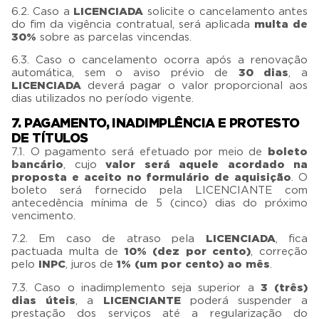
6.2. Caso a
LICENCIADA
solicite o cancelamento antes
do fim da vigência contratual, será aplicada
multa de
30%
sobre as parcelas vincendas.
6.3. Caso o cancelamento ocorra após a renovação
automática, sem o aviso prévio de
30 dias
, a
LICENCIADA
deverá pagar o valor proporcional aos
dias utilizados no período vigente.
7. PAGAMENTO, INADIMPLÊNCIA E PROTESTO
DE TÍTULOS
7.1. O pagamento será efetuado por meio de
boleto
bancário
, cujo
valor será aquele acordado na
proposta e aceito no formulário de aquisição
. O
boleto será fornecido pela LICENCIANTE com
antecedência mínima de 5 (cinco) dias do próximo
vencimento.
7.2. Em caso de atraso pela
LICENCIADA
, fica
pactuada multa de
10% (dez por cento)
, correção
pelo
INPC
, juros de
1% (um por cento) ao mês
.
7.3. Caso o inadimplemento seja superior a
3 (três)
dias úteis
, a
LICENCIANTE
poderá suspender a
prestação dos serviços até a regularização do