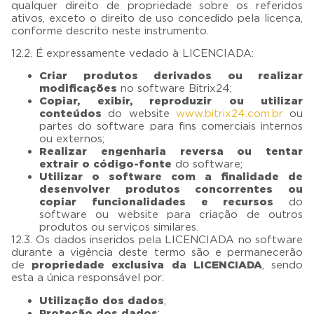
qualquer direito de propriedade sobre os referidos
ativos, exceto o direito de uso concedido pela licença,
conforme descrito neste instrumento.
12.2. É expressamente vedado à LICENCIADA:
Criar produtos derivados ou realizar
modificações
no software Bitrix24;
Copiar, exibir, reproduzir ou utilizar
conteúdos
do website
www.bitrix24.com.br
ou
partes do software para fins comerciais internos
ou externos;
Realizar engenharia reversa ou tentar
extrair o código-fonte
do software;
Utilizar o software com a finalidade de
desenvolver produtos concorrentes ou
copiar funcionalidades e recursos
do
software ou website para criação de outros
produtos ou serviços similares.
12.3. Os dados inseridos pela LICENCIADA no software
durante a vigência deste termo são e permanecerão
de
propriedade exclusiva da LICENCIADA
, sendo
esta a única responsável por:
Utilização dos dados
;
Proteção dos dados
;