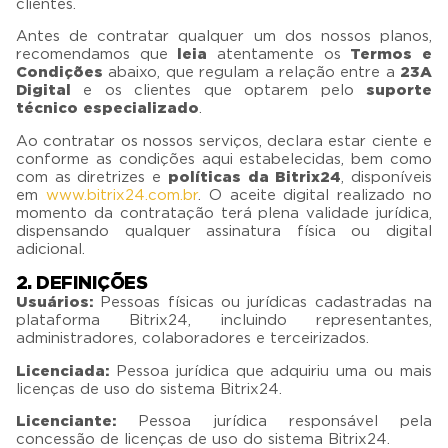
clientes.
Antes de contratar qualquer um dos nossos planos,
recomendamos que
leia
atentamente os
Termos e
Condições
abaixo, que regulam a relação entre a
23A
Digital
e os clientes que optarem pelo
suporte
técnico especializado
.
Ao contratar os nossos serviços, declara estar ciente e
conforme as condições aqui estabelecidas, bem como
com as diretrizes e
políticas da Bitrix24
, disponíveis
em
www.bitrix24.com.br
. O aceite digital realizado no
momento da contratação terá plena validade jurídica,
dispensando qualquer assinatura física ou digital
adicional.
2. DEFINIÇÕES
Usuários:
Pessoas físicas ou jurídicas cadastradas na
plataforma Bitrix24, incluindo representantes,
administradores, colaboradores e terceirizados.
Licenciada:
Pessoa jurídica que adquiriu uma ou mais
licenças de uso do sistema Bitrix24
.
Licenciante:
Pessoa jurídica responsável pela
concessão de licenças de uso do sistema Bitrix24.