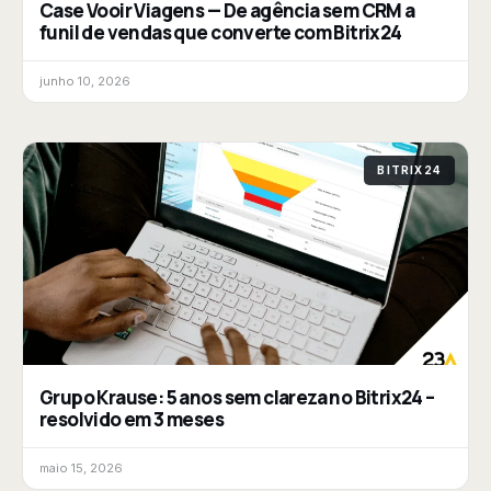
Case Vooir Viagens — De agência sem CRM a
funil de vendas que converte com Bitrix24
junho 10, 2026
BITRIX24
Grupo Krause: 5 anos sem clareza no Bitrix24 –
resolvido em 3 meses
maio 15, 2026