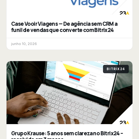
Case Vooir Viagens — De agência sem CRM a
funil de vendas que converte com Bitrix24
junho 10, 2026
BITRIX24
Grupo Krause: 5 anos sem clareza no Bitrix24 –