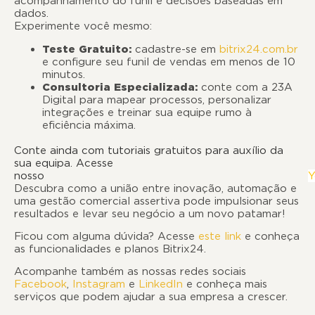
acompanhamento do funil e decisões baseadas em
dados.
Experimente você mesmo:
Teste Gratuito:
cadastre-se em
bitrix24.com.br
e configure seu funil de vendas em menos de 10
minutos.
Consultoria Especializada:
conte com a 23A
Digital para mapear processos, personalizar
integrações e treinar sua equipe rumo à
eficiência máxima.
Conte ainda com tutoriais gratuitos para auxílio da
sua equipa. Acesse
nosso
Y
Descubra como a união entre inovação, automação e
uma gestão comercial assertiva pode impulsionar seus
resultados e levar seu negócio a um novo patamar!
Ficou com alguma dúvida? Acesse
este link
e conheça
as funcionalidades e planos Bitrix24.
Acompanhe também as nossas redes sociais
Facebook
,
Instagram
e
LinkedIn
e conheça mais
serviços que podem ajudar a sua empresa a crescer.