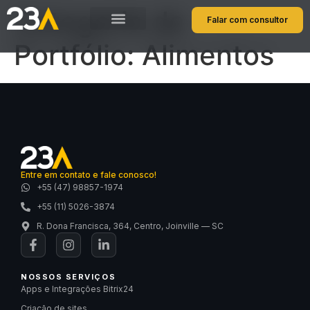
Categoria de
Falar com consultor
Portfólio:
Alimentos
Entre em contato e fale conosco!
+55 (47) 98857-1974
+55 (11) 5026-3874
R. Dona Francisca, 364, Centro, Joinville — SC
NOSSOS SERVIÇOS
Apps e Integrações Bitrix24
Criação de sites