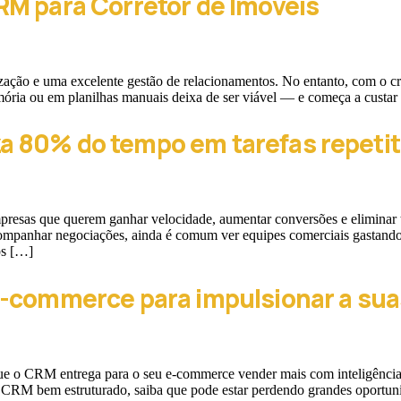
M para Corretor de Imóveis
nização e uma excelente gestão de relacionamentos. No entanto, com o c
mória ou em planilhas manuais deixa de ser viável — e começa a custar
 80% do tempo em tarefas repetit
esas que querem ganhar velocidade, aumentar conversões e eliminar ta
mpanhar negociações, ainda é comum ver equipes comerciais gastando 
ps […]
e-commerce para impulsionar a su
s que o CRM entrega para o seu e-commerce vender mais com inteligência
RM bem estruturado, saiba que pode estar perdendo grandes oportunid