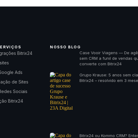
ERVIÇOS
NOSSO BLOG
Case Vooir Viagens — De agê
grações Bitrix24
sem CRM a funil de vendas q
sites
converte com Bitrix24
Google Ads
Grupo Krause: 5 anos sem cl
Bitrix24 – resolvido em 3 mes
zação de Sites
Redes Sociais
ão Bitrix24
Bitrix24 ou Kommo CRM? Ente