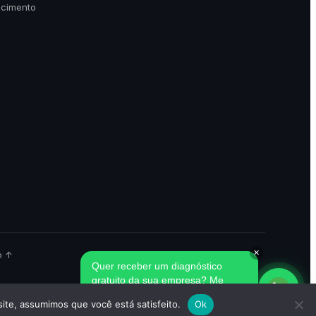
scimento
✕
o ↑
Quer receber um diagnóstico
gratuito da sua empresa? Me
chama aqui! 😉
site, assumimos que você está satisfeito.
Ok