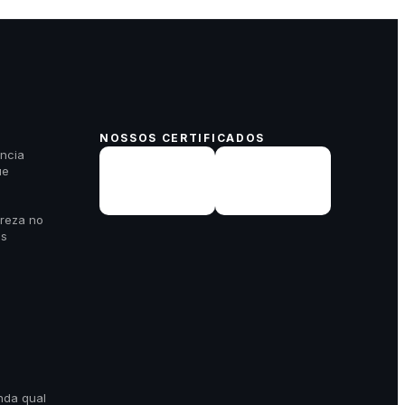
NOSSOS CERTIFICADOS
ncia
ue
areza no
es
nda qual