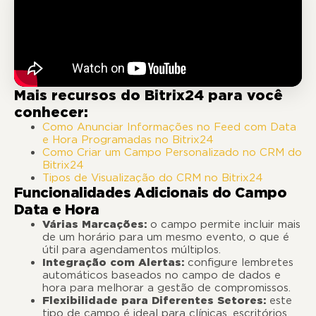
Mais recursos do Bitrix24 para você
conhecer:
Como Anunciar Informações no Feed com Data
e Hora Programadas no Bitrix24
Como Criar um Campo Personalizado no CRM do
Bitrix24
Tipos de Visualização do CRM no Bitrix24
Funcionalidades Adicionais do Campo
Data e Hora
Várias Marcações:
o campo permite incluir mais
de um horário para um mesmo evento, o que é
útil para agendamentos múltiplos.
Integração com Alertas:
configure lembretes
automáticos baseados no campo de dados e
hora para melhorar a gestão de compromissos.
Flexibilidade para Diferentes Setores:
este
tipo de campo é ideal para clínicas, escritórios