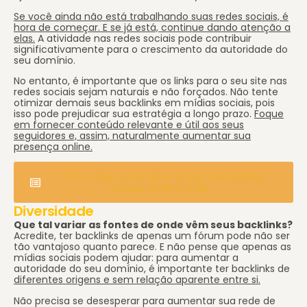
Se você ainda não está trabalhando suas redes sociais, é
hora de começar. E se já está, continue dando atenção a
elas.
A atividade nas redes sociais pode contribuir
significativamente para o crescimento da autoridade do
seu domínio.
No entanto, é importante que os links para o seu site nas
redes sociais sejam naturais e não forçados. Não tente
otimizar demais seus backlinks em mídias sociais, pois
isso pode prejudicar sua estratégia a longo prazo.
Foque
em fornecer conteúdo relevante e útil aos seus
seguidores e, assim, naturalmente aumentar sua
presença online.
7 Erros que você deve evitar nas Redes
Sociais COM A 23A
Diversidade
Que tal variar as fontes de onde vêm seus backlinks?
Acredite, ter backlinks de apenas um fórum pode não ser
tão vantajoso quanto parece. E não pense que apenas as
mídias sociais podem ajudar: para aumentar a
autoridade do seu domínio, é importante ter backlinks de
diferentes origens e sem relação aparente entre si.
Não precisa se desesperar para aumentar sua rede de