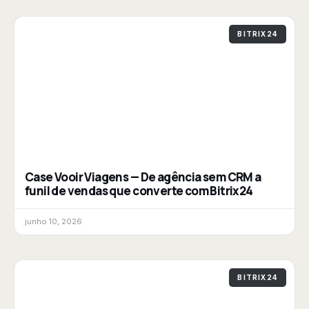
BITRIX24
Case Vooir Viagens — De agência sem CRM a
funil de vendas que converte com Bitrix24
junho 10, 2026
BITRIX24