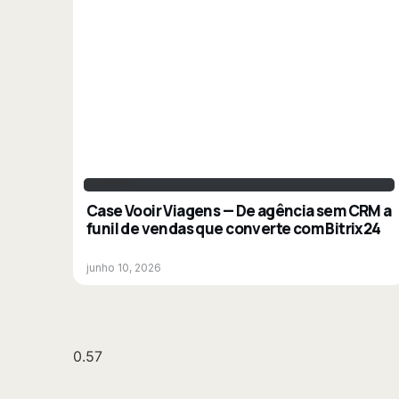
BITRIX24
Case Vooir Viagens — De agência sem CRM a
funil de vendas que converte com Bitrix24
junho 10, 2026