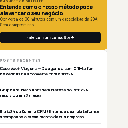
DIAGNÓSTICO GRATUITO
Entenda como o nosso método pode
alavancar o seu negócio
Conversa de 30 minutos com um especialista da 23A.
Sem compromisso.
Fale com um consultor
POSTS RECENTES
Case Vooir Viagens — De agência sem CRM a funil
de vendas que converte com Bitrix24
Grupo Krause: 5 anos sem clareza no Bitrix24 –
resolvido em 3 meses
Bitrix24 ou Kommo CRM? Entenda qual plataforma
acompanha o crescimento da sua empresa