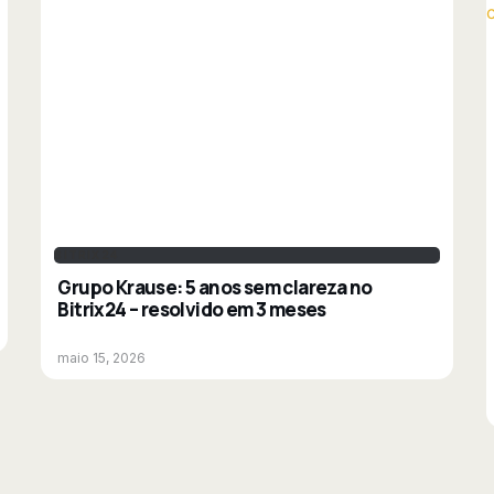
BITRIX24
Grupo Krause: 5 anos sem clareza no
Bitrix24 – resolvido em 3 meses
maio 15, 2026