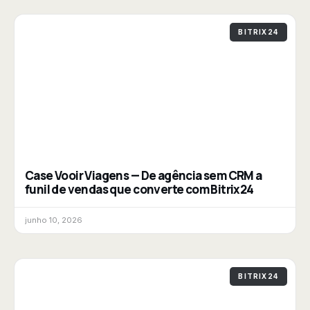
BITRIX24
Case Vooir Viagens — De agência sem CRM a
funil de vendas que converte com Bitrix24
junho 10, 2026
BITRIX24