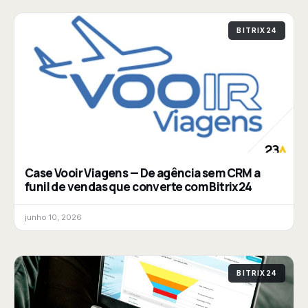
BITRIX24
Case Vooir Viagens — De agência sem CRM a
funil de vendas que converte com Bitrix24
junho 10, 2026
BITRIX24