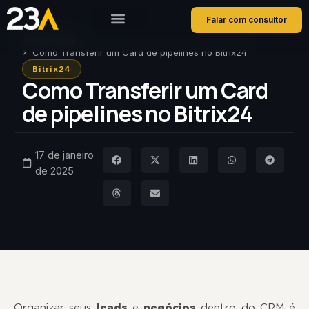
Falar com consultor
Home
Blog
Como Transferir um Card de pipelines no Bitrix24
Bitrix24
Como Transferir um Card
de pipelines no Bitrix24
17 de janeiro
de 2025
Organizar seus
leads
e
negócios
dentro do CRM é