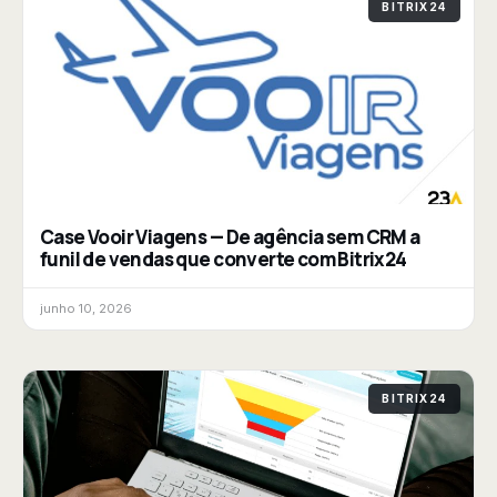
BITRIX24
Case Vooir Viagens — De agência sem CRM a
funil de vendas que converte com Bitrix24
junho 10, 2026
BITRIX24