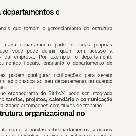
a departamentos e
ionais que tornam o gerenciamento da estrutura
s:
cada departamento pode ter suas próprias
a que você pode definir quem tem acesso a
as da empresa. Por exemplo, o departamento
ocumentos fiscais, enquanto o departamento de
res podem configurar notificações para serem
rem adicionados ao seu departamento ou quando
al.
 no organograma do Bitrix24 pode ser integrada
omo
tarefas
,
projetos
,
calendário
e
comunicação
tralizando automações com fluxos de trabalho.
trutura organizacional no
nte não criar muitos subdepartamentos, a menos
strutura simplificada ajuda a evitar confusões e