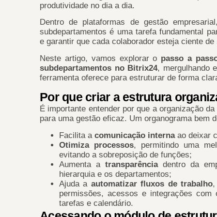
produtividade no dia a dia.
Dentro de plataformas de gestão empresari
subdepartamentos é uma tarefa fundamental para
e garantir que cada colaborador esteja ciente de
Neste artigo, vamos explorar o
passo a passo
subdepartamentos no Bitrix24
, mergulhando e
ferramenta oferece para estruturar de forma cla
Por que criar a estrutura organiz
É importante entender por que a organização da 
para uma gestão eficaz. Um organograma bem de
Facilita a
comunicação interna
ao deixar c
Otimiza processos
, permitindo uma me
evitando a sobreposição de funções;
Aumenta a
transparência
dentro da emp
hierarquia e os departamentos;
Ajuda a
automatizar fluxos de trabalho
,
permissões, acessos e integrações com 
tarefas e calendário.
Acessando o módulo de estrutura