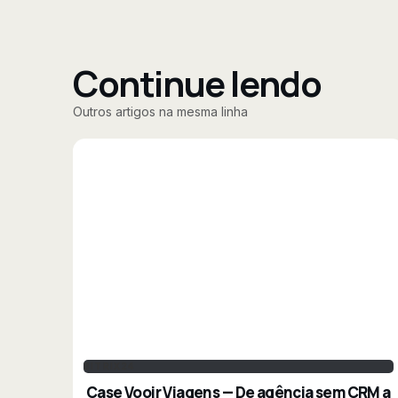
Continue lendo
Outros artigos na mesma linha
BITRIX24
Case Vooir Viagens — De agência sem CRM a