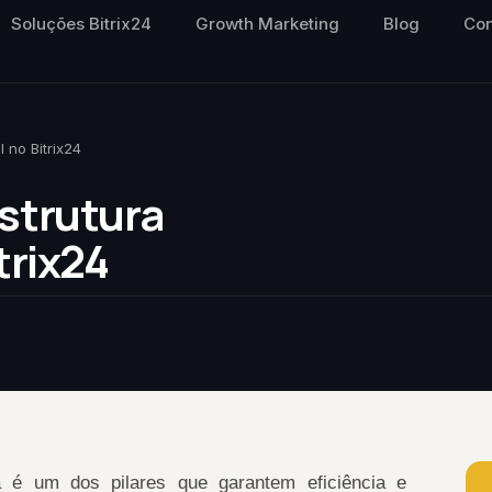
Soluções Bitrix24
Growth Marketing
Blog
Con
 no Bitrix24
strutura
trix24
é um dos pilares que garantem eficiência e