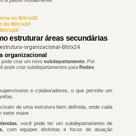
o a passo visualmente:
rna no Bitrix24
 do Bitrix24
Bitrix24
mo estruturar áreas secundárias
a organizacional
ê pode criar um novo
subdepartamento
. Por
cê pode criar subdepartamentos para
Redes
supervisores e colaboradores, o que permite um
arefas.
ecisam de uma estrutura bem definida, onde cada
 setor maior.
Vendas
, você pode ter um subdepartamento de
s
, com equipes distintas e focos de atuação