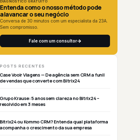
DIAGNÓSTICO GRATUITO
Entenda como o nosso método pode
alavancar o seu negócio
Conversa de 30 minutos com um especialista da 23A.
Sem compromisso.
Fale com um consultor
POSTS RECENTES
Case Vooir Viagens — De agência sem CRM a funil
de vendas que converte com Bitrix24
Grupo Krause: 5 anos sem clareza no Bitrix24 –
resolvido em 3 meses
Bitrix24 ou Kommo CRM? Entenda qual plataforma
acompanha o crescimento da sua empresa