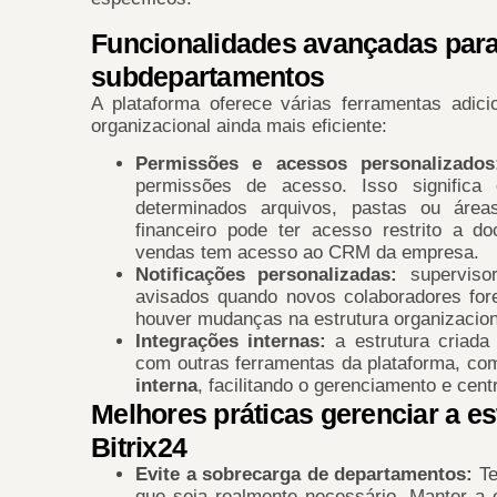
Funcionalidades avançadas par
subdepartamentos
A plataforma oferece várias ferramentas adic
organizacional ainda mais eficiente:
Permissões e acessos personalizado
permissões de acesso. Isso signific
determinados arquivos, pastas ou áre
financeiro pode ter acesso restrito a d
vendas tem acesso ao CRM da empresa.
Notificações personalizadas:
superviso
avisados quando novos colaboradores fo
houver mudanças na estrutura organizacion
Integrações internas:
a estrutura criada
com outras ferramentas da plataforma, c
interna
, facilitando o gerenciamento e cen
Melhores práticas gerenciar a es
Bitrix24
Evite a sobrecarga de departamentos:
Te
que seja realmente necessário. Manter a e