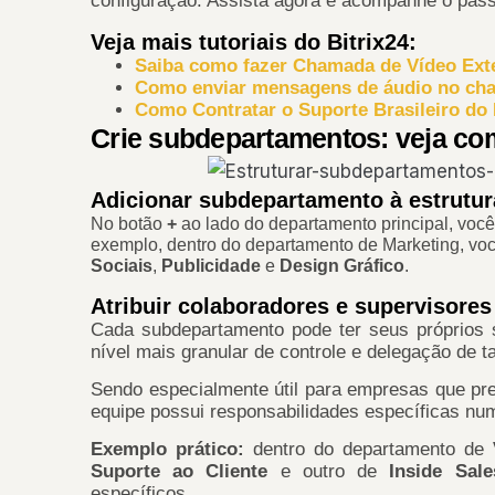
configuração. Assista agora e acompanhe o pass
Veja mais tutoriais do Bitrix24:
Saiba como fazer Chamada de Vídeo Exte
Como enviar mensagens de áudio no chat
Como Contratar o Suporte Brasileiro do 
Crie subdepartamentos: veja co
Adicionar subdepartamento à estrutur
No botão
+
ao lado do departamento principal, voc
exemplo, dentro do departamento de Marketing, vo
Sociais
,
Publicidade
e
Design Gráfico
.
Atribuir colaboradores e supervisores
Cada subdepartamento pode ter seus próprios 
nível mais granular de controle e delegação de t
Sendo especialmente útil para empresas que pr
equipe possui responsabilidades específicas num
Exemplo prático:
dentro do departamento de
Suporte ao Cliente
e outro de
Inside Sale
específicos.