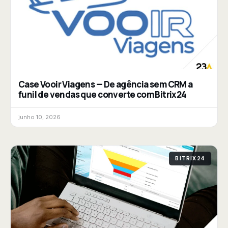
Case Vooir Viagens — De agência sem CRM a
funil de vendas que converte com Bitrix24
junho 10, 2026
BITRIX24