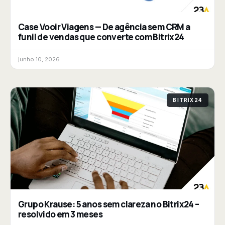
Case Vooir Viagens — De agência sem CRM a
funil de vendas que converte com Bitrix24
junho 10, 2026
BITRIX24
Grupo Krause: 5 anos sem clareza no Bitrix24 –
resolvido em 3 meses