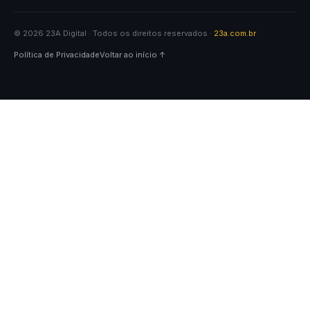
© 2026 23A Digital · Todos os direitos reservados ·
23a.com.br
Política de Privacidade
Voltar ao início ↑