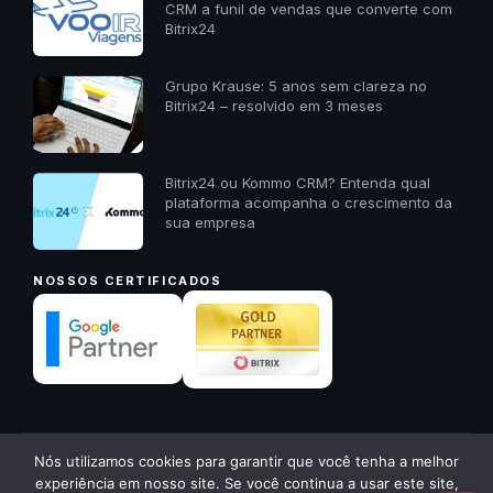
CRM a funil de vendas que converte com
Bitrix24
Grupo Krause: 5 anos sem clareza no
Bitrix24 – resolvido em 3 meses
Bitrix24 ou Kommo CRM? Entenda qual
plataforma acompanha o crescimento da
sua empresa
NOSSOS CERTIFICADOS
✕
Nós utilizamos cookies para garantir que você tenha a melhor
© 2026 23A Digital · Todos os direitos reservados ·
23a.com.br
Quer receber um diagnóstico
experiência em nosso site. Se você continua a usar este site,