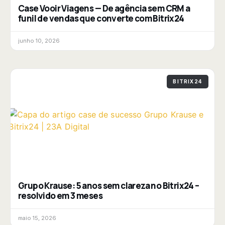
Case Vooir Viagens — De agência sem CRM a
funil de vendas que converte com Bitrix24
junho 10, 2026
BITRIX24
Grupo Krause: 5 anos sem clareza no Bitrix24 –
resolvido em 3 meses
maio 15, 2026