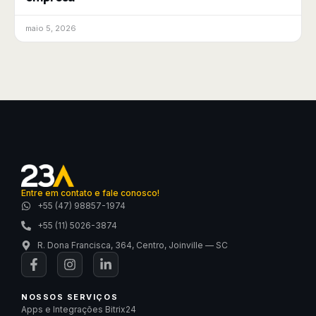
maio 5, 2026
Entre em contato e fale conosco!
+55 (47) 98857-1974
+55 (11) 5026-3874
R. Dona Francisca, 364, Centro, Joinville — SC
NOSSOS SERVIÇOS
Apps e Integrações Bitrix24