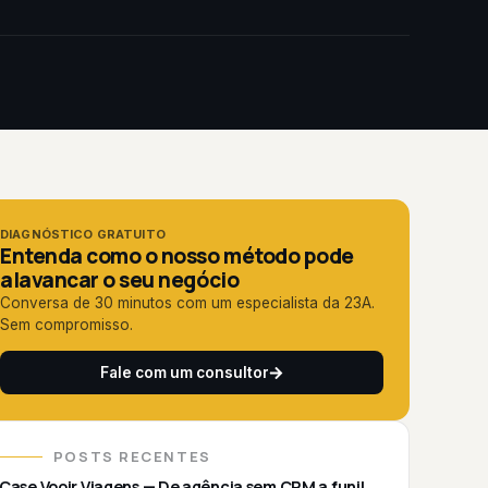
DIAGNÓSTICO GRATUITO
Entenda como o nosso método pode
alavancar o seu negócio
Conversa de 30 minutos com um especialista da 23A.
Sem compromisso.
Fale com um consultor
POSTS RECENTES
Case Vooir Viagens — De agência sem CRM a funil