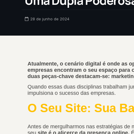
Uma Dupla Poderos
28 de junho de 2024
Atualmente, o cenário digital é onde as 
empresas encontram o seu espaço para c
duas peças-chave destacam-se: marketing 
Quando essas duas disciplinas trabalham 
impulsiona o sucesso das empresas.
O Seu Site: Sua Ba
Antes de mergulharmos nas estratégias de ma
seu
site é o alicerce da presença online.
É