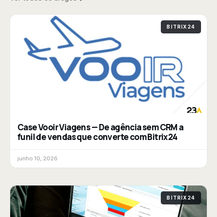
BITRIX24
Case Vooir Viagens — De agência sem CRM a
funil de vendas que converte com Bitrix24
junho 10, 2026
BITRIX24