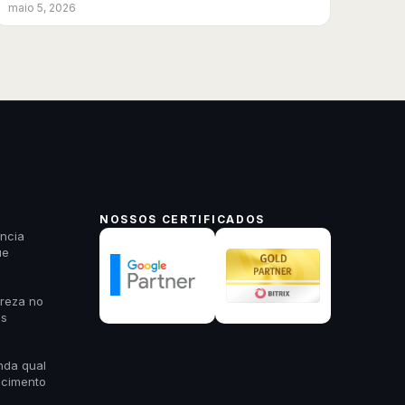
maio 5, 2026
NOSSOS CERTIFICADOS
ncia
ue
areza no
es
nda qual
scimento