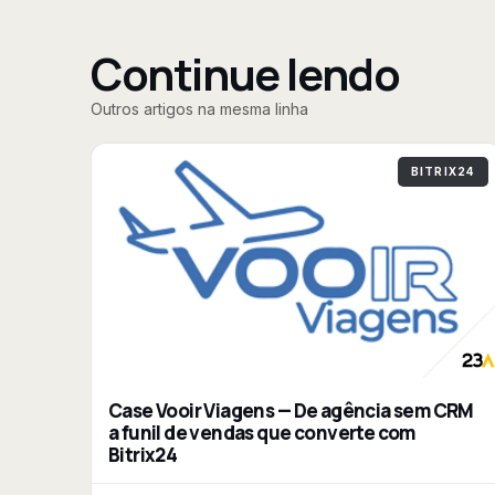
Continue lendo
Outros artigos na mesma linha
BITRIX24
Case Vooir Viagens — De agência sem CRM
a funil de vendas que converte com
Bitrix24