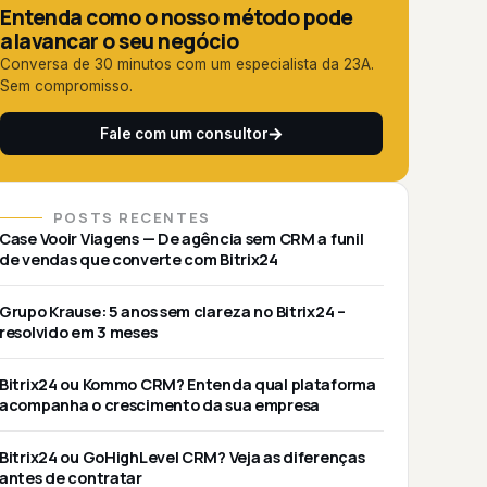
Entenda como o nosso método pode
alavancar o seu negócio
Conversa de 30 minutos com um especialista da 23A.
Sem compromisso.
Fale com um consultor
POSTS RECENTES
Case Vooir Viagens — De agência sem CRM a funil
de vendas que converte com Bitrix24
Grupo Krause: 5 anos sem clareza no Bitrix24 –
resolvido em 3 meses
Bitrix24 ou Kommo CRM? Entenda qual plataforma
acompanha o crescimento da sua empresa
Bitrix24 ou GoHighLevel CRM? Veja as diferenças
antes de contratar