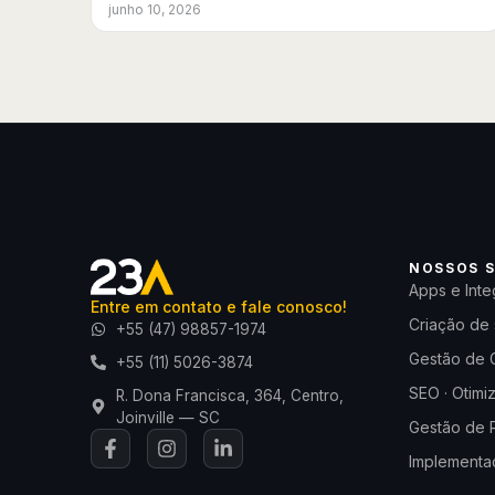
junho 10, 2026
NOSSOS S
Apps e Inte
Entre em contato e fale conosco!
Criação de 
+55 (47) 98857-1974
Gestão de 
+55 (11) 5026-3874
SEO · Otimi
R. Dona Francisca, 364, Centro,
Joinville — SC
Gestão de 
Implementaç