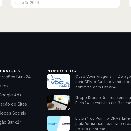
maio 15, 2026
ERVIÇOS
NOSSO BLOG
Case Vooir Viagens — De agê
grações Bitrix24
sem CRM a funil de vendas q
sites
converte com Bitrix24
Google Ads
Grupo Krause: 5 anos sem cl
Bitrix24 – resolvido em 3 mes
zação de Sites
Redes Sociais
Bitrix24 ou Kommo CRM? Ente
ão Bitrix24
plataforma acompanha o cre
da sua empresa