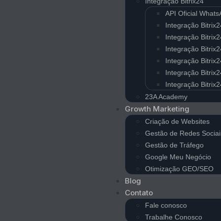
Integração Bitrix24
API Oficial What
Integração Bitrix
Integração Bitrix2
Integração Bitrix
Integração Bitrix
Integração Bitrix
Integração Bitri
23A Academy
Growth Marketing
Criação de Websites
Gestão de Redes Sociai
Gestão de Tráfego
Google Meu Negócio
Otimização GEO/SEO
Blog
Contato
Fale conosco
Trabalhe Conosco