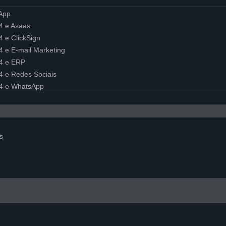
sApp
24 e Asaas
4 e ClickSign
24 e E-mail Marketing
24 e ERP
24 e Redes Sociais
x24 e WhatsApp
s