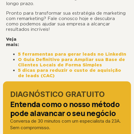
longo prazo.
Pronto para transformar sua estratégia de marketing
com remarketing? Fale conosco hoje e descubra
como podemos ajudar sua empresa a alcançar
resultados incríveis!
Veja
mais:
5 ferramentas para gerar leads no LinkedIn
O Guia Definitivo para Ampliar sua Base de
Clientes Locais de Forma Simples
5 dicas para reduzir o custo de aquisição
de leads (CAC)
DIAGNÓSTICO GRATUITO
Entenda como o nosso método
pode alavancar o seu negócio
Conversa de 30 minutos com um especialista da 23A.
Sem compromisso.