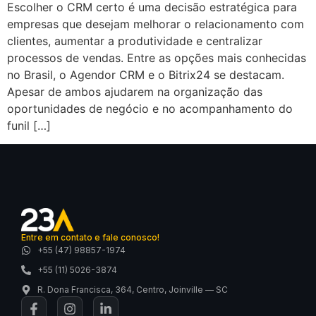
Escolher o CRM certo é uma decisão estratégica para
empresas que desejam melhorar o relacionamento com
clientes, aumentar a produtividade e centralizar
processos de vendas. Entre as opções mais conhecidas
no Brasil, o Agendor CRM e o Bitrix24 se destacam.
Apesar de ambos ajudarem na organização das
oportunidades de negócio e no acompanhamento do
funil […]
Entre em contato e fale conosco!
+55 (47) 98857-1974
+55 (11) 5026-3874
R. Dona Francisca, 364, Centro, Joinville — SC