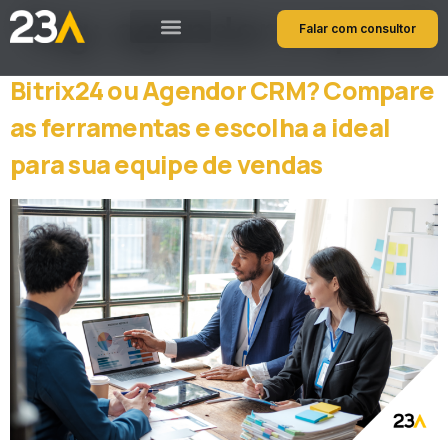
Tag:
agendor o que é
Falar com consultor
Bitrix24 ou Agendor CRM? Compare
as ferramentas e escolha a ideal
para sua equipe de vendas