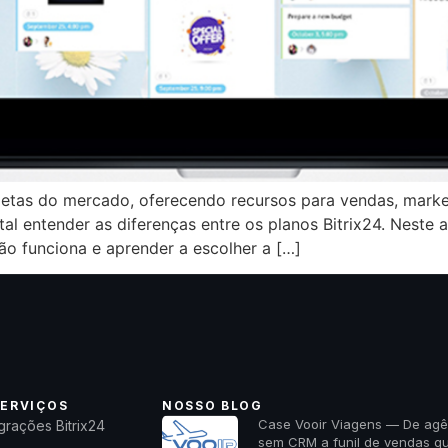
letas do mercado, oferecendo recursos para vendas, marke
al entender as diferenças entre os planos Bitrix24. Neste a
ão funciona e aprender a escolher a […]
ERVIÇOS
NOSSO BLOG
Case Vooir Viagens — De agê
grações Bitrix24
sem CRM a funil de vendas q