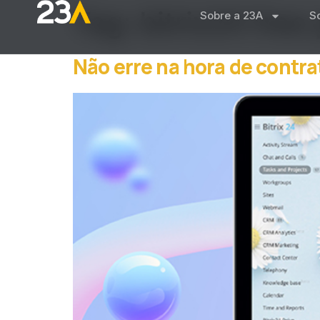
Tag:
bitrix24 free
Sobre a 23A
S
Não erre na hora de contra