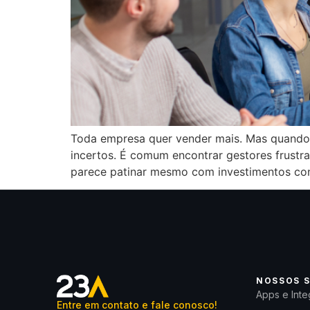
Toda empresa quer vender mais. Mas quando 
incertos. É comum encontrar gestores frus
parece patinar mesmo com investimentos con
NOSSOS S
Apps e Inte
Entre em contato e fale conosco!