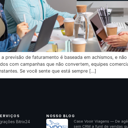
a previsão de faturamento é baseada em achismos, e não 
trados com campanhas que não convertem, equipes comerci
stantes. Se você sente que está sempre […]
ERVIÇOS
NOSSO BLOG
Case Vooir Viagens — De agê
grações Bitrix24
sem CRM a funil de vendas q