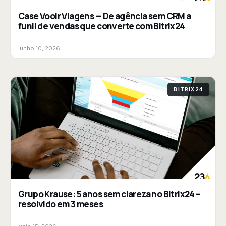
Case Vooir Viagens — De agência sem CRM a
funil de vendas que converte com Bitrix24
junho 10, 2026
BITRIX24
Grupo Krause: 5 anos sem clareza no Bitrix24 –
resolvido em 3 meses