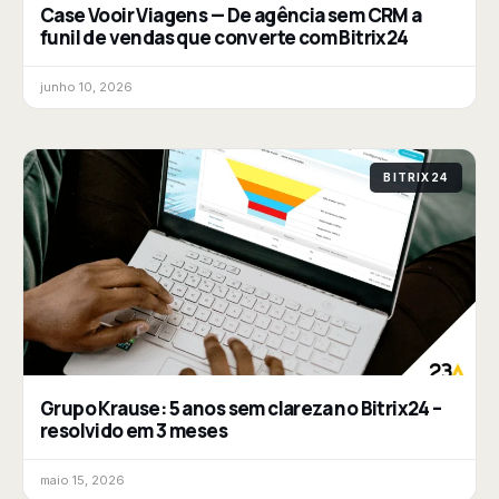
Case Vooir Viagens — De agência sem CRM a
funil de vendas que converte com Bitrix24
junho 10, 2026
BITRIX24
Grupo Krause: 5 anos sem clareza no Bitrix24 –
resolvido em 3 meses
maio 15, 2026