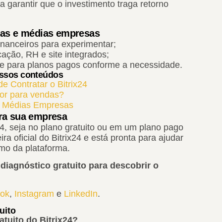
 garantir que o investimento traga retorno
enas e médias empresas
inanceiros para experimentar;
ção, RH e site integrados;
de para planos pagos conforme a necessidade.
ossos conteúdos
e Contratar o Bitrix24
hor para vendas?
e Médias Empresas
ara sua empresa
24, seja no plano gratuito ou em um plano pago
ra oficial do Bitrix24 e está pronta para ajudar
imo da plataforma.
iagnóstico gratuito para descobrir o
ok
,
Instagram
e
LinkedIn
.
uito
atuito do Bitrix24?