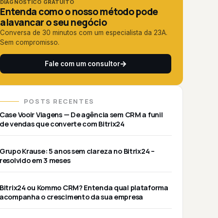
DIAGNÓSTICO GRATUITO
Entenda como o nosso método pode
alavancar o seu negócio
Conversa de 30 minutos com um especialista da 23A.
Sem compromisso.
Fale com um consultor
POSTS RECENTES
Case Vooir Viagens — De agência sem CRM a funil
de vendas que converte com Bitrix24
Grupo Krause: 5 anos sem clareza no Bitrix24 –
resolvido em 3 meses
Bitrix24 ou Kommo CRM? Entenda qual plataforma
acompanha o crescimento da sua empresa