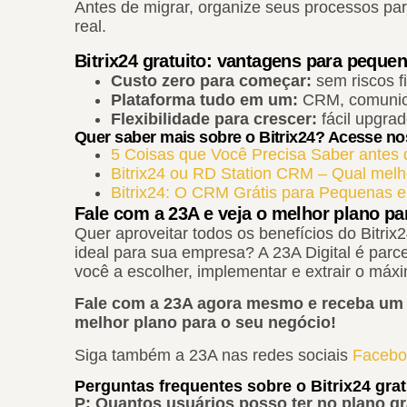
Antes de migrar, organize seus processos para
real.
Bitrix24 gratuito: vantagens para pequ
Custo zero para começar:
sem riscos f
Plataforma tudo em um:
CRM, comunica
Flexibilidade para crescer:
fácil upgra
Quer saber mais sobre o Bitrix24? Acesse n
5 Coisas que Você Precisa Saber antes d
Bitrix24 ou RD Station CRM – Qual mel
Bitrix24: O CRM Grátis para Pequenas 
Fale com a 23A e veja o melhor plano p
Quer aproveitar todos os benefícios do Bitrix
ideal para sua empresa? A 23A Digital é parcei
você a escolher, implementar e extrair o máx
Fale com a 23A agora mesmo e receba um d
melhor plano para o seu negócio!
Siga também a 23A nas redes sociais
Facebo
Perguntas frequentes sobre o Bitrix24 grat
P: Quantos usuários posso ter no plano gr