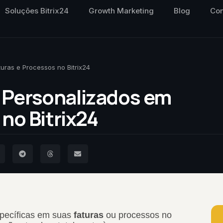
Soluções Bitrix24
Growth Marketing
Blog
Con
ras e Processos no Bitrix24
Personalizados em
no Bitrix24
specíficas em suas
faturas
ou processos no