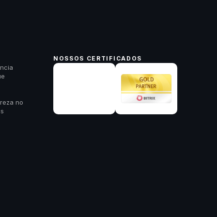
NOSSOS CERTIFICADOS
ncia
ue
areza no
es