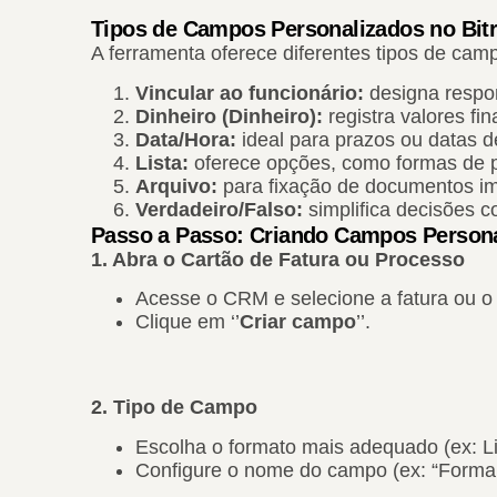
Tipos de Campos Personalizados no Bitr
A ferramenta oferece diferentes tipos de cam
Vincular ao funcionário:
designa respon
Dinheiro (Dinheiro):
registra valores f
Data/Hora:
ideal para prazos ou datas d
Lista:
oferece opções, como formas de p
Arquivo:
para fixação de documentos im
Verdadeiro/Falso:
simplifica decisões c
Passo a Passo: Criando Campos Persona
1. Abra o Cartão de Fatura ou Processo
Acesse o CRM e selecione a fatura ou o 
Clique em ‘’
Criar campo
’’.
2. Tipo de Campo
Escolha o formato mais adequado (ex: L
Configure o nome do campo (ex: “Forma