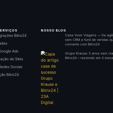
ERVIÇOS
NOSSO BLOG
Case Vooir Viagens — De agê
grações Bitrix24
sem CRM a funil de vendas q
sites
converte com Bitrix24
Google Ads
Grupo Krause: 5 anos sem cl
Bitrix24 – resolvido em 3 mes
zação de Sites
Redes Sociais
ão Bitrix24