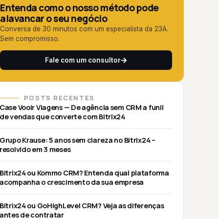
Entenda como o nosso método pode
alavancar o seu negócio
Conversa de 30 minutos com um especialista da 23A.
Sem compromisso.
Fale com um consultor
POSTS RECENTES
Case Vooir Viagens — De agência sem CRM a funil
de vendas que converte com Bitrix24
Grupo Krause: 5 anos sem clareza no Bitrix24 –
resolvido em 3 meses
Bitrix24 ou Kommo CRM? Entenda qual plataforma
acompanha o crescimento da sua empresa
Bitrix24 ou GoHighLevel CRM? Veja as diferenças
antes de contratar