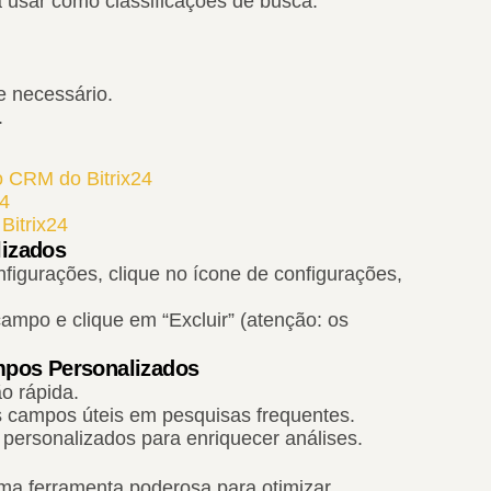
ra usar como classificações de busca.
e necessário.
.
 CRM do Bitrix24
24
Bitrix24
lizados
igurações, clique no ícone de configurações,
ampo e clique em “Excluir” (atenção: os
mpos Personalizados
ão rápida.
s campos úteis em pesquisas frequentes.
 personalizados para enriquecer análises.
a ferramenta poderosa para otimizar