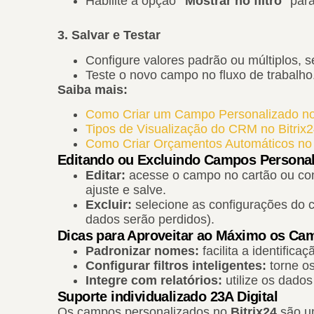
Habilite a opção ‘’
Mostrar no filtro
’’ pa
3. Salvar e Testar
Configure valores padrão ou múltiplos, s
Teste o novo campo no fluxo de trabalho
Saiba mais:
Como Criar um Campo Personalizado no
Tipos de Visualização do CRM no Bitrix
Como Criar Orçamentos Automáticos no 
Editando ou Excluindo Campos Persona
Editar:
acesse o campo no cartão ou conf
ajuste e salve.
Excluir:
selecione as configurações do c
dados serão perdidos).
Dicas para Aproveitar ao Máximo os Ca
Padronizar nomes:
facilita a identificaç
Configurar filtros inteligentes:
torne o
Integre com relatórios:
utilize os dados
Suporte individualizado 23A Digital
Os campos personalizados no
Bitrix24
são um