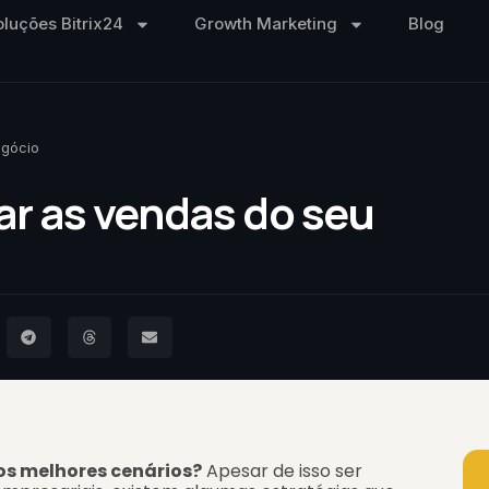
oluções Bitrix24
Growth Marketing
Blog
egócio
r as vendas do seu
nos melhores cenários?
Apesar de isso ser