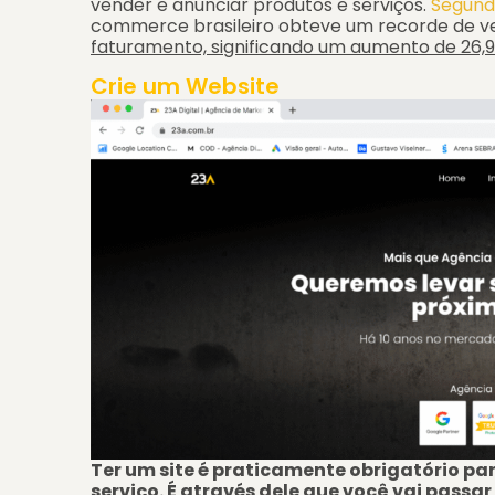
vender e anunciar produtos e serviços.
Segund
commerce brasileiro obteve um recorde de v
faturamento, significando um aumento de 26,9
Crie um Website
Ter um site é praticamente obrigatório pa
serviço. É através dele que você vai passa