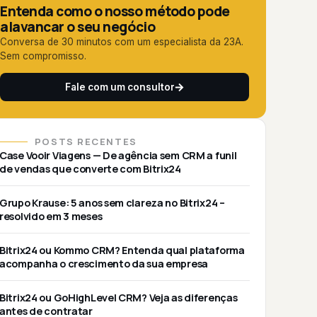
Entenda como o nosso método pode
alavancar o seu negócio
Conversa de 30 minutos com um especialista da 23A.
Sem compromisso.
Fale com um consultor
POSTS RECENTES
Case Vooir Viagens — De agência sem CRM a funil
de vendas que converte com Bitrix24
Grupo Krause: 5 anos sem clareza no Bitrix24 –
resolvido em 3 meses
Bitrix24 ou Kommo CRM? Entenda qual plataforma
acompanha o crescimento da sua empresa
Bitrix24 ou GoHighLevel CRM? Veja as diferenças
antes de contratar