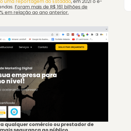
o uma reportagem do Estadão
, em 2021 o e-
endas.
Foram mais de R$ 161 bilhões de
% em relação ao ano anterior.
ra qualquer comércio ou prestador de
r mais segurança ao público.