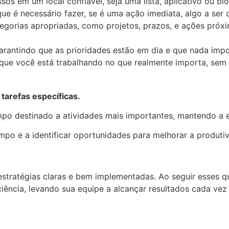
os em um local confiável, seja uma lista, aplicativo ou bl
e é necessário fazer, se é uma ação imediata, algo a ser d
tegorias apropriadas, como projetos, prazos, e ações pró
garantindo que as prioridades estão em dia e que nada imp
que você está trabalhando no que realmente importa, sem 
 tarefas específicas.
o destinado a atividades mais importantes, mantendo a e
empo e a identificar oportunidades para melhorar a produti
estratégias claras e bem implementadas. Ao seguir esses q
iência, levando sua equipe a alcançar resultados cada vez