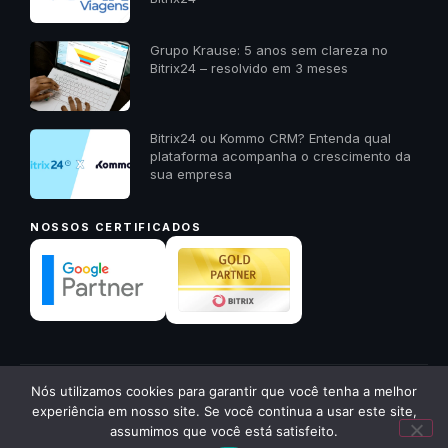
Grupo Krause: 5 anos sem clareza no
Bitrix24 – resolvido em 3 meses
Bitrix24 ou Kommo CRM? Entenda qual
plataforma acompanha o crescimento da
sua empresa
NOSSOS CERTIFICADOS
✕
Nós utilizamos cookies para garantir que você tenha a melhor
© 2026 23A Digital · Todos os direitos reservados ·
23a.com.br
Quer receber um diagnóstico
experiência em nosso site. Se você continua a usar este site,
gratuito da sua empresa? Me
Política de Privacidade
Voltar ao início ↑
assumimos que você está satisfeito.
chama aqui!