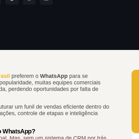
asil
preferem o
WhatsApp
para se
opularidade, muitas equipes comerciais
a, perdendo oportunidades por falta de
turar um funil de vendas eficiente dentro do
ões, controle de etapas e inteligência
no WhatsApp?
oal. Mas, sem um sistema de CRM por trás,