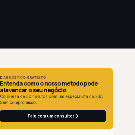
DIAGNÓSTICO GRATUITO
Entenda como o nosso método pode
alavancar o seu negócio
Conversa de 30 minutos com um especialista da 23A.
Sem compromisso.
Fale com um consultor