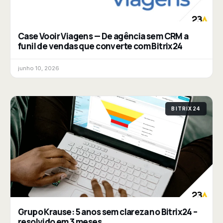
Case Vooir Viagens — De agência sem CRM a
funil de vendas que converte com Bitrix24
junho 10, 2026
BITRIX24
Grupo Krause: 5 anos sem clareza no Bitrix24 –
resolvido em 3 meses