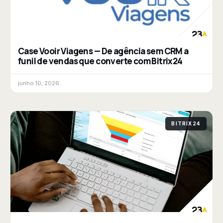
Case Vooir Viagens — De agência sem CRM a
funil de vendas que converte com Bitrix24
junho 10, 2026
BITRIX24