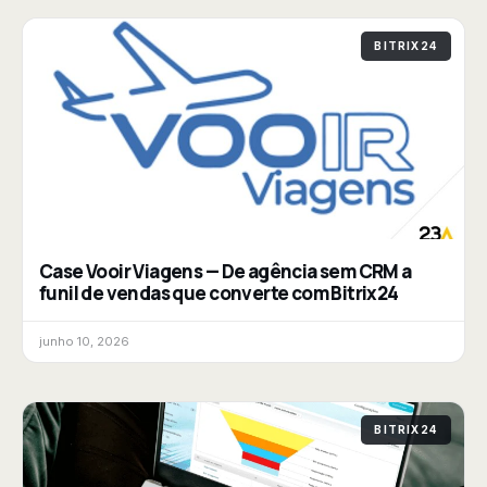
BITRIX24
Case Vooir Viagens — De agência sem CRM a
funil de vendas que converte com Bitrix24
junho 10, 2026
BITRIX24