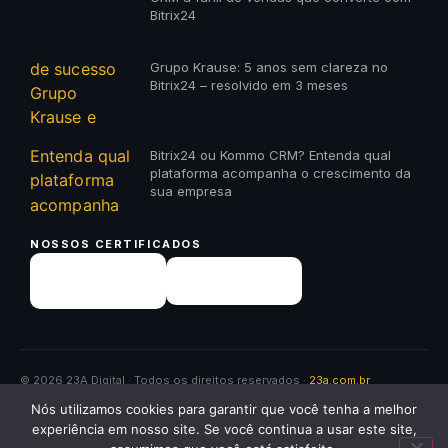
Bitrix24
Grupo Krause: 5 anos sem clareza no
Bitrix24 – resolvido em 3 meses
Bitrix24 ou Kommo CRM? Entenda qual
plataforma acompanha o crescimento da
sua empresa
NOSSOS CERTIFICADOS
© 2026 23A Digital · Todos os direitos reservados ·
23a.com.br
✕
Nós utilizamos cookies para garantir que você tenha a melhor
Política de Privacidade
Voltar ao início ↑
Quer receber um diagnóstico
experiência em nosso site. Se você continua a usar este site,
gratuito da sua empresa? Me