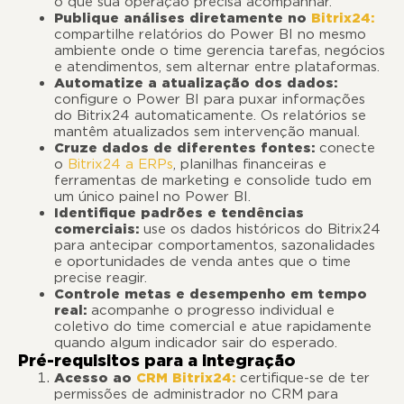
o que sua operação precisa acompanhar.
Publique análises diretamente no
Bitrix24:
compartilhe relatórios do Power BI no mesmo
ambiente onde o time gerencia tarefas, negócios
e atendimentos, sem alternar entre plataformas.
Automatize a atualização dos dados:
configure o Power BI para puxar informações
do Bitrix24 automaticamente. Os relatórios se
mantêm atualizados sem intervenção manual.
Cruze dados de diferentes fontes:
conecte
o
Bitrix24 a ERPs
, planilhas financeiras e
ferramentas de marketing e consolide tudo em
um único painel no Power BI.
Identifique padrões e tendências
comerciais:
use os dados históricos do Bitrix24
para antecipar comportamentos, sazonalidades
e oportunidades de venda antes que o time
precise reagir.
Controle metas e desempenho em tempo
real:
acompanhe o progresso individual e
coletivo do time comercial e atue rapidamente
quando algum indicador sair do esperado.
Pré-requisitos para a integração
Acesso ao
CRM Bitrix24:
certifique-se de ter
permissões de administrador no CRM para