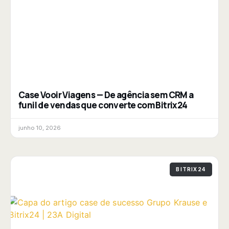
Case Vooir Viagens — De agência sem CRM a
funil de vendas que converte com Bitrix24
junho 10, 2026
BITRIX24