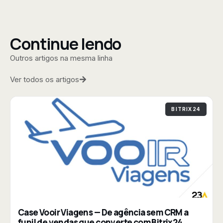
Continue lendo
Outros artigos na mesma linha
Ver todos os artigos
BITRIX24
Case Vooir Viagens — De agência sem CRM a
funil de vendas que converte com Bitrix24