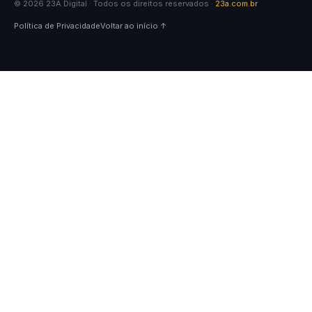
© 2026 23A Digital · Todos os direitos reservados ·
23a.com.br
Política de Privacidade
Voltar ao início ↑