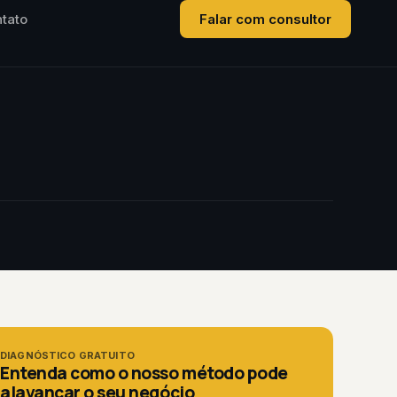
tato
Falar com consultor
DIAGNÓSTICO GRATUITO
Entenda como o nosso método pode
alavancar o seu negócio