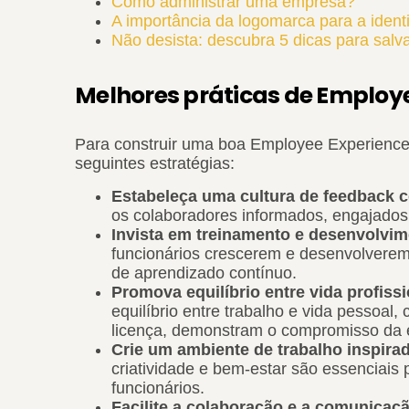
Como administrar uma empresa?
A importância da logomarca para a iden
Não desista: descubra 5 dicas para salv
Melhores práticas de Employ
Para construir uma boa Employee Experience
seguintes estratégias:
Estabeleça uma cultura de feedback c
os colaboradores informados, engajados
Invista em treinamento e desenvolvi
funcionários crescerem e desenvolvere
de aprendizado contínuo.
Promova equilíbrio entre vida profiss
equilíbrio entre trabalho e vida pessoal, 
licença, demonstram o compromisso da 
Crie um ambiente de trabalho inspira
criatividade e bem-estar são essenciais
funcionários.
Facilite a colaboração e a comunicaç