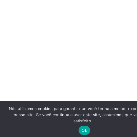
Nós utilizamos cookies para garantir que você tenha a melhor exp
Quer receber um diagnóstico
nosso site. Se você continua a usar este site, assumimos que v
gratuito da sua empresa? Me
satisfeito.
chama aqui!
Ok