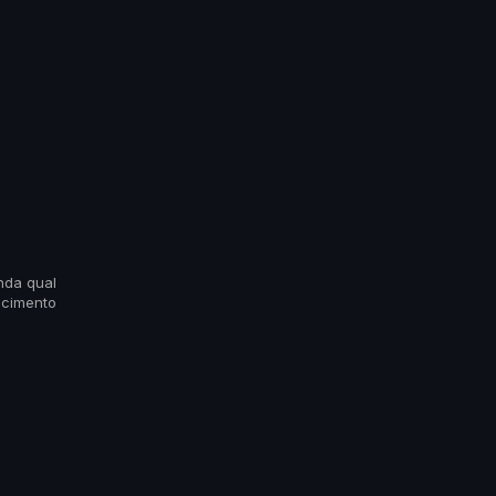
nda qual
scimento