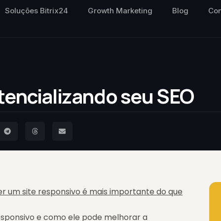
Soluções Bitrix24
Growth Marketing
Blog
Con
tencializando seu SEO
er um site responsivo é mais importante do que
responsivo e como ele pode melhorar a