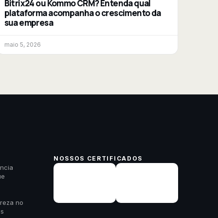
Bitrix24 ou Kommo CRM? Entenda qual
plataforma acompanha o crescimento da
sua empresa
maio 5, 2026
NOSSOS CERTIFICADOS
ncia
ue
areza no
es