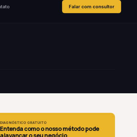
tato
Falar com consultor
DIAGNÓSTICO GRATUITO
Entenda como o nosso método pode
alavancar o seu negócio