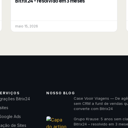
Bitrix24 – resolvido em 3 meses
maio 15, 2026
ERVIÇOS
NOSSO BLOG
Case Vooir Viagens — De agê
grações Bitrix24
sem CRM a funil de vendas q
sites
converte com Bitrix24
Google Ads
Grupo Krause: 5 anos sem cl
Bitrix24 – resolvido em 3 mes
zação de Sites