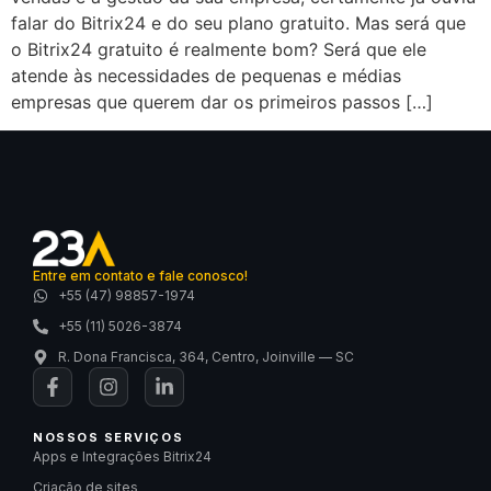
falar do Bitrix24 e do seu plano gratuito. Mas será que
o Bitrix24 gratuito é realmente bom? Será que ele
atende às necessidades de pequenas e médias
empresas que querem dar os primeiros passos […]
Entre em contato e fale conosco!
+55 (47) 98857-1974
+55 (11) 5026-3874
R. Dona Francisca, 364, Centro, Joinville — SC
NOSSOS SERVIÇOS
Apps e Integrações Bitrix24
Criação de sites